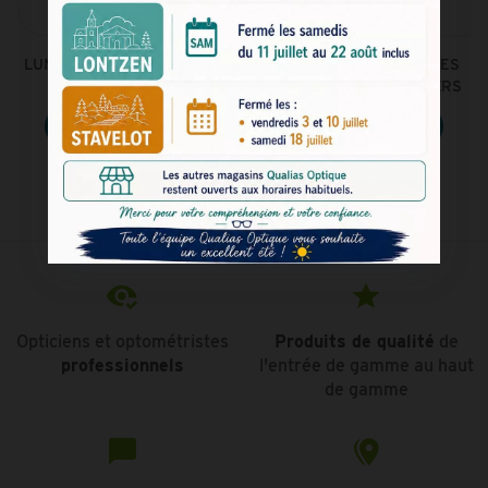
LUNETTES DE VUE BLEUES -
LUNETTES DE VUE BLEUES
AVENGERS
ET TURQUOISE - AVENGERS
Voir le produit
Voir le produit
Opticiens et optométristes
Produits de qualité
de
professionnels
l'entrée de gamme au haut
de gamme