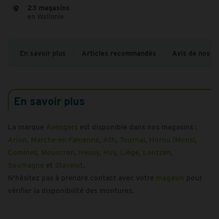
23 magasins
en Wallonie
En savoir plus
Articles recommandés
Avis de nos cl
En savoir plus
La marque
Avengers
est disponible dans nos magasins :
Arlon
,
Marche-en-Famenne
,
Ath
,
Tournai
,
Hornu (Mons)
,
Comines
,
Mouscron
,
Heusy
,
Huy
,
Liège
,
Lontzen
,
Soumagne
et
Stavelot
.
N'hésitez pas à prendre contact avec votre
magasin
pour
vérifier la disponibilité des montures.