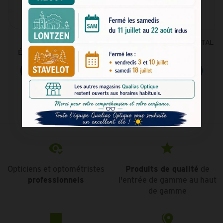
LUNETTES DE VUE EN
LUNETTES DE VUE EN MÉTAL
ÉCAILLE - RIVER WOODS
BLEU - RIVER WOODS
Voir le produit
Voir le produit
Opticiens et optométristes
Produits de qualité
de
professionnels
l'entrée de gamme au haut
de gamme