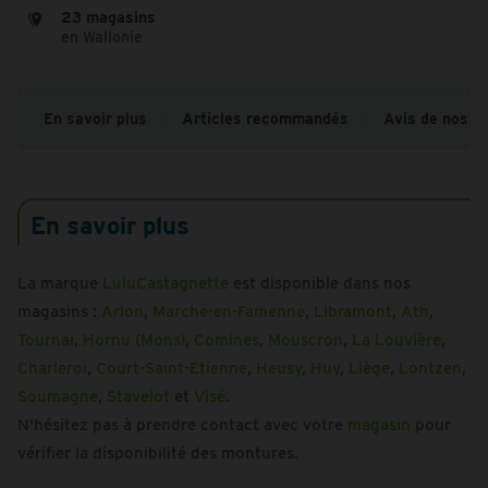
23 magasins
en Wallonie
En savoir plus
Articles recommandés
Avis de nos cl
En savoir plus
La marque
LuluCastagnette
est disponible dans nos
magasins :
Arlon
,
Marche-en-Famenne
,
Libramont
,
Ath
,
Tournai
,
Hornu (Mons)
,
Comines
,
Mouscron
,
La Louvière
,
Charleroi
,
Court-Saint-Etienne
,
Heusy
,
Huy
,
Liège
,
Lontzen
,
Soumagne
,
Stavelot
et
Visé
.
N'hésitez pas à prendre contact avec votre
magasin
pour
vérifier la disponibilité des montures.