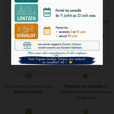
LUNETTES DE VUE EN
LUNETTES DE VUE EN MÉTAL
ÉCAILLE - RIVER WOODS
BLEU - RIVER WOODS
Voir le produit
Voir le produit
Opticiens et optométristes
Produits de qualité
de
professionnels
l'entrée de gamme au haut
de gamme