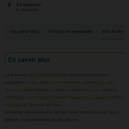
23 magasins
en Wallonie
En savoir plus
Articles recommandés
Avis de nos cl
En savoir plus
La marque
LuluCastagnette
est disponible dans nos
magasins :
Arlon
,
Marche-en-Famenne
,
Libramont
,
Ath
,
Tournai
,
Hornu (Mons)
,
Comines
,
Mouscron
,
La Louvière
,
Charleroi
,
Court-Saint-Etienne
,
Heusy
,
Huy
,
Liège
,
Lontzen
,
Soumagne
,
Stavelot
et
Visé
.
N'hésitez pas à prendre contact avec votre
magasin
pour
vérifier la disponibilité des montures.