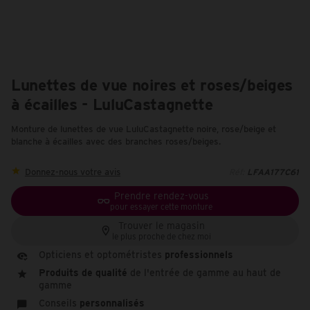
Lunettes de vue noires et roses/beiges
à écailles - LuluCastagnette
Monture de lunettes de vue LuluCastagnette noire, rose/beige et
blanche à écailles avec des branches roses/beiges.
Donnez-nous votre avis
Réf:
LFAA177C61
Prendre rendez-vous
pour essayer cette monture
Trouver le magasin
le plus proche de chez moi
Opticiens et optométristes
professionnels
Produits de qualité
de l'entrée de gamme au haut de
gamme
Conseils
personnalisés